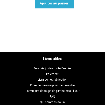
quantité
Ajouter au panier
de
Bibliothèque/Etagère
Coloris
:melamine/chene_bardolino_naturel
Dimensions
L=120
H=180
P=30
Liens utiles
Des prix justes toute l’année
Paiement
Livraison et fabrication
Prise de mesure pour mon meuble
Formulaire découpe de plinthe et/ou fileur
FAQ
Qui sommes-nous?