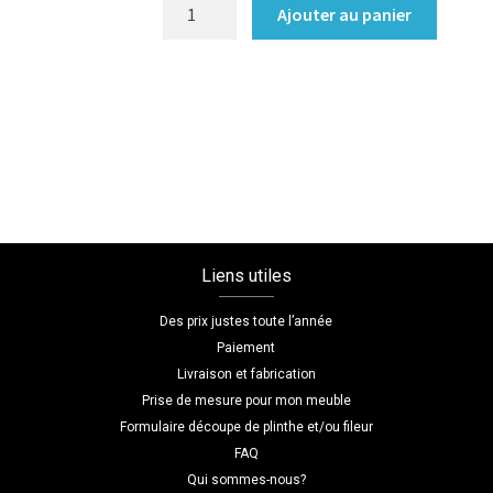
quantité
Ajouter au panier
de
Bibliothèque/Etagère
Coloris
:melamine/chene_bardolino_naturel
Dimensions
L=120
H=180
P=30
Liens utiles
Des prix justes toute l’année
Paiement
Livraison et fabrication
Prise de mesure pour mon meuble
Formulaire découpe de plinthe et/ou fileur
FAQ
Qui sommes-nous?