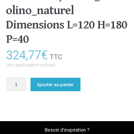
olino_naturel
Dimensions L=120 H=180
P=40
324,77
€
TTC
(éco-participation incluse)
quantité
Ajouter au panier
de
Bibliothèque/Etagère
Coloris
:melamine/chene_bardolino_naturel
Dimensions
L=120
Besoin d’inspiration ?
H=180