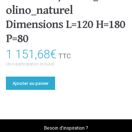
olino_naturel
Dimensions L=120 H=180
P=80
1 151,68
€
TTC
(éco-participation incluse)
quantité
Ajouter au panier
de
Bibliothèque/Etagère
Coloris
:melamine/chene_bardolino_naturel
Dimensions
L=120
Besoin d’inspiration ?
H=180