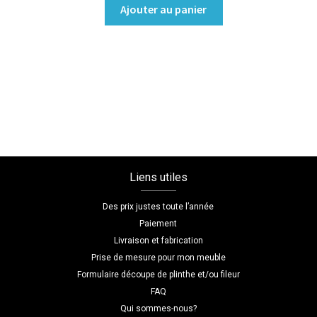
quantité
Ajouter au panier
de
Bibliothèque/Etagère
Coloris
:melamine/chene_bardolino_naturel
Dimensions
L=120
H=180
P=80
Liens utiles
Des prix justes toute l’année
Paiement
Livraison et fabrication
Prise de mesure pour mon meuble
Formulaire découpe de plinthe et/ou fileur
FAQ
Qui sommes-nous?