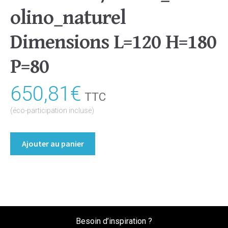
olino_naturel
Dimensions L=120 H=180
P=80
650,81
€
TTC
(éco-participation incluse)
quantité
Ajouter au panier
de
Bibliothèque/Etagère
Coloris
:melamine/chene_bardolino_naturel
Dimensions
L=120
Besoin d’inspiration ?
H=180