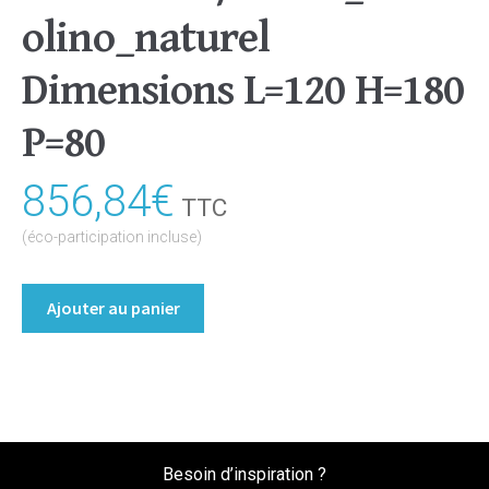
olino_naturel
Dimensions L=120 H=180
P=80
856,84
€
TTC
(éco-participation incluse)
quantité
Ajouter au panier
de
Bibliothèque/Etagère
Coloris
:melamine/chene_bardolino_naturel
Dimensions
L=120
Besoin d’inspiration ?
H=180