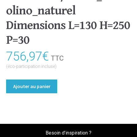
olino_naturel
Dimensions L=130 H=250
P=30
756,97
€
TTC
(éco-participation incluse)
quantité
Ajouter au panier
de
Bibliothèque/Etagère
Coloris
:melamine/chene_bardolino_naturel
Dimensions
L=130
Besoin d’inspiration ?
H=250