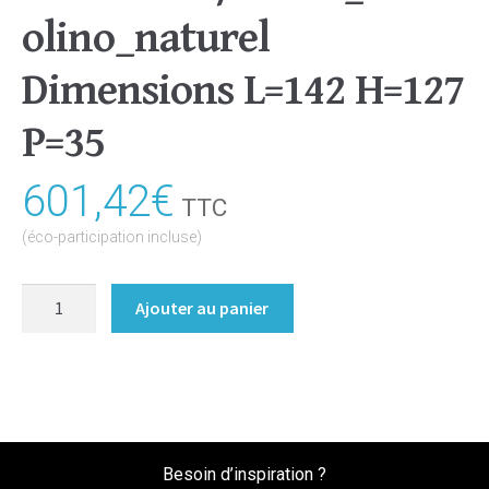
olino_naturel
Dimensions L=142 H=127
P=35
601,42
€
TTC
(éco-participation incluse)
quantité
Ajouter au panier
de
Bibliothèque/Etagère
Coloris
:melamine/chene_bardolino_naturel
Dimensions
L=142
Besoin d’inspiration ?
H=127