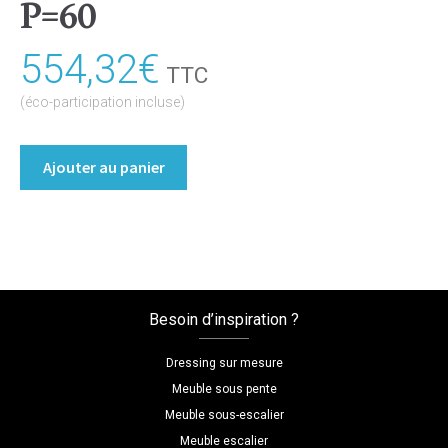
P=60
554,32
€
TTC
(éco-participation incluse)
quantité
Ajouter au panier
de
Bibliothèque/Etagère
Coloris
:melamine/chene_bardolino_naturel
Dimensions
L=150
Besoin d’inspiration ?
H=60
P=60
Dressing sur mesure
Meuble sous pente
Meuble sous-escalier
Meuble escalier