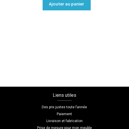
quantité
Ajouter au panier
de
Bibliothèque/Etagère
Coloris
:melamine/chene_bardolino_naturel
Dimensions
L=70
H=100
P=30
Liens utiles
Des prix justes toute l’année
Paiement
Livraison et fabrication
Prise de mesure pour mon meuble