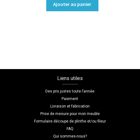
quantité
Ajouter au panier
de
Bibliothèque/Etagère
Coloris
:melamine/chene_bardolino_naturel
Dimensions
L=90
H=230
P=65
Liens utiles
Des prix justes toute l’année
Paiement
Livraison et fabrication
Prise de mesure pour mon meuble
Formulaire découpe de plinthe et/ou fileur
FAQ
Qui sommes-nous?