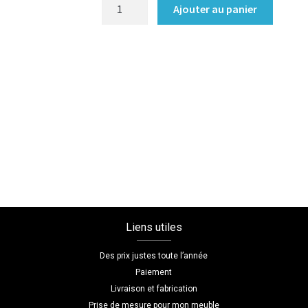
quantité
Ajouter au panier
de
Bibliothèque/Etagère
Coloris
:melamine/contreplaque_peuplier
Dimensions
L=120
H=180
P=30
Liens utiles
Des prix justes toute l’année
Paiement
Livraison et fabrication
Prise de mesure pour mon meuble