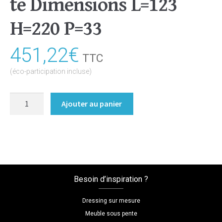
te Dimensions L=123
H=220 P=33
451,22
€
TTC
(éco-participation incluse)
quantité
Ajouter au panier
de
Bibliothèque/Etagère
Coloris
:melamine/lin_anthracite
Dimensions
L=123
Besoin d’inspiration ?
H=220
P=33
Dressing sur mesure
Meuble sous pente