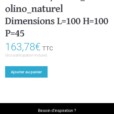
olino_naturel
Dimensions L=100 H=100
P=45
163,78
€
TTC
(éco-participation incluse)
quantité
Ajouter au panier
de
Buffet/Commode
Coloris
:melamine/chene_bardolino_naturel
Dimensions
L=100
Besoin d’inspiration ?
H=100