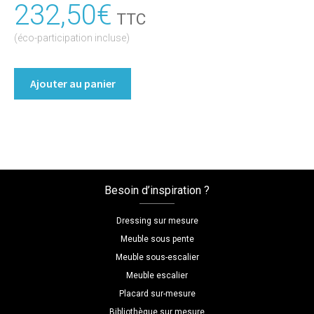
232,50
€
TTC
(éco-participation incluse)
quantité
Ajouter au panier
de
Buffet/Commode
Coloris
:melamine/gris_graphite
Dimensions
L=120
Besoin d’inspiration ?
H=32
P=48
Dressing sur mesure
Meuble sous pente
Meuble sous-escalier
Meuble escalier
Placard sur-mesure
Bibliothèque sur mesure