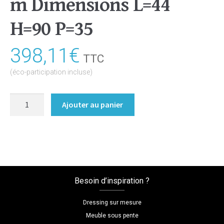
m Dimensions L=44
H=90 P=35
398,11
€
TTC
(éco-participation incluse)
quantité
Ajouter au panier
de
Caisson
de
bureau
Coloris
:melamine/gris_clair_pm
Besoin d’inspiration ?
Dimensions
L=44
Dressing sur mesure
H=90
Meuble sous pente