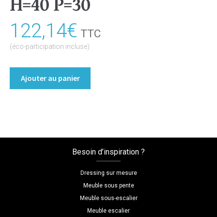
H=40 P=30
122,14
€
TTC
(éco-participation incluse)
quantité
Ajouter au panier
de
Chevet
Coloris
:melamine/aluminium_brosse
Dimensions
L=30
Besoin d’inspiration ?
H=40
P=30
Dressing sur mesure
Meuble sous pente
Meuble sous-escalier
Meuble escalier