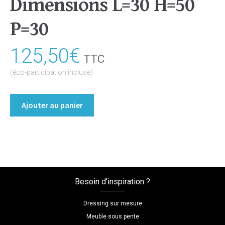
Dimensions L=30 H=50
P=30
125,50
€
TTC
(éco-participation incluse)
quantité
Ajouter au panier
de
Chevet
Coloris
:melamine/chene_bardolino_naturel
Dimensions
L=30
Besoin d’inspiration ?
H=50
P=30
Dressing sur mesure
Meuble sous pente