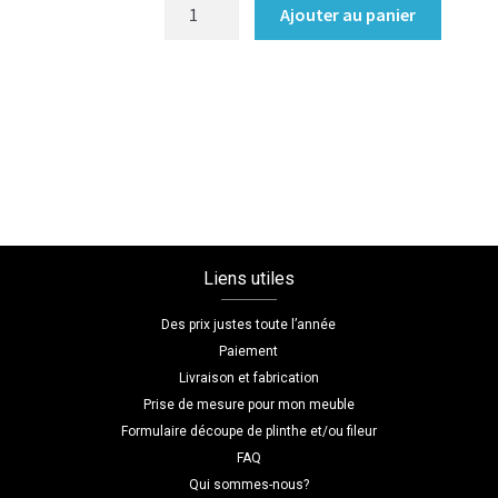
quantité
Ajouter au panier
de
Chevet
Coloris
:melamine/noyer_bourgogne_naturel
Dimensions
L=30
H=55
P=20
Liens utiles
Des prix justes toute l’année
Paiement
Livraison et fabrication
Prise de mesure pour mon meuble
Formulaire découpe de plinthe et/ou fileur
FAQ
Qui sommes-nous?