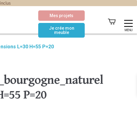
Mes projets
Je crée mon
MENU
meuble
ensions L=30 H=55 P=20
_bourgogne_naturel
H=55 P=20