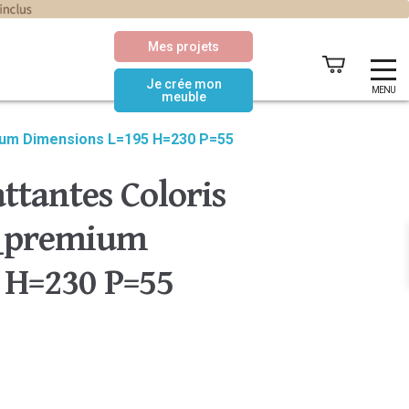
Mes projets
Je crée mon
MENU
meuble
mium Dimensions L=195 H=230 P=55
ttantes Coloris
c_premium
 H=230 P=55