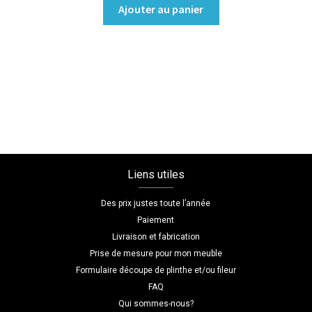
quantité
Ajouter au panier
de
Dressing
portes
battantes
Coloris
:melamine/blanc_premium
Dimensions
L=195
H=230
Liens utiles
P=55
Des prix justes toute l’année
Paiement
Livraison et fabrication
Prise de mesure pour mon meuble
Formulaire découpe de plinthe et/ou fileur
FAQ
Qui sommes-nous?