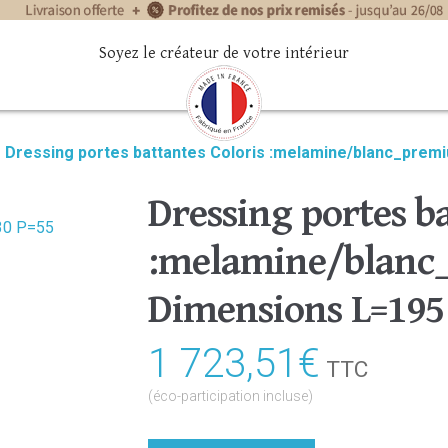
Soyez le créateur de votre intérieur
»
Dressing portes battantes Coloris :melamine/blanc_pre
Dressing portes ba
:melamine/blan
Dimensions L=195
1 723,51
€
TTC
(éco-participation incluse)