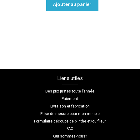
quantité
Ajouter au panier
de
Dressing
portes
battantes
Coloris
:melamine/chene_bardolino_naturel
Dimensions
L=120
H=220
Liens utiles
P=55
Des prix justes toute l’année
Paiement
Livraison et fabrication
Prise de mesure pour mon meuble
Formulaire découpe de plinthe et/ou fileur
FAQ
Qui sommes-nous?