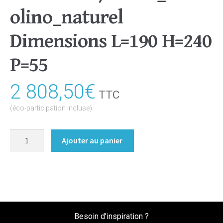
olino_naturel
Dimensions L=190 H=240
P=55
2 808,50
€
TTC
(éco-participation incluse)
quantité
Ajouter au panier
de
Dressing
portes
battantes
Coloris
:melamine/chene_bardolino_naturel
Besoin d’inspiration ?
Dimensions