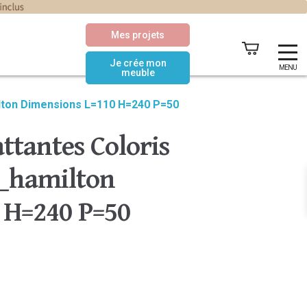
Mes projets
Je crée mon
MENU
meuble
lton Dimensions L=110 H=240 P=50
ttantes Coloris
_hamilton
 H=240 P=50