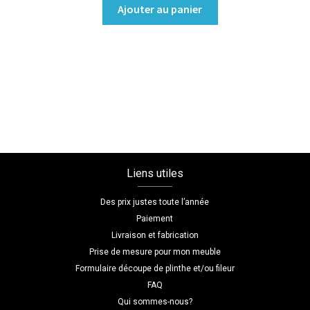
quantité
Ajouter au panier
de
Dressing
portes
battantes
Coloris
:melamine/chene_hamilton
Dimensions
L=110
H=240
Liens utiles
P=50
Des prix justes toute l’année
Paiement
Livraison et fabrication
Prise de mesure pour mon meuble
Formulaire découpe de plinthe et/ou fileur
FAQ
Qui sommes-nous?