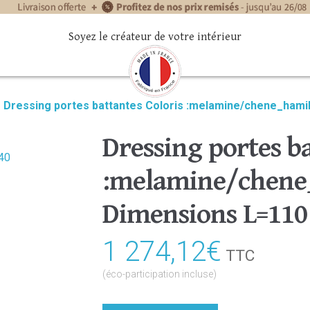
Soyez le créateur de votre intérieur
»
Dressing portes battantes Coloris :melamine/chene_hami
Dressing portes ba
:melamine/chene
Dimensions L=110
1 274,12
€
TTC
(éco-participation incluse)