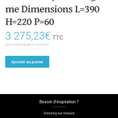
me Dimensions L=390
H=220 P=60
3 275,23
€
TTC
(éco-participation incluse)
quantité
Ajouter au panier
de
Dressing
portes
battantes
Coloris
:melamine/fineline_creme
Besoin d’inspiration ?
Dimensions
L=390
Dressing sur mesure