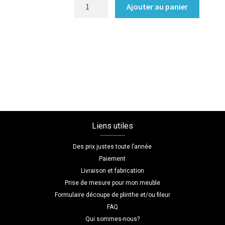
quantité
Ajouter au panier
de
Dressing
portes
battantes
Coloris
:melamine/gris_ombre
Dimensions
L=192
H=251
Liens utiles
P=57
Des prix justes toute l’année
Paiement
Livraison et fabrication
Prise de mesure pour mon meuble
Formulaire découpe de plinthe et/ou fileur
FAQ
Qui sommes-nous?