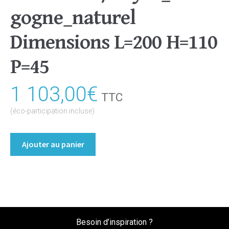
gogne_naturel
Dimensions L=200 H=110
P=45
1 103,00
€
TTC
(éco-participation incluse)
quantité
Ajouter au panier
de
Dressing
portes
coulissantes
Coloris
:melamine/noyer_bourgogne_naturel
Besoin d’inspiration ?
Dimensions