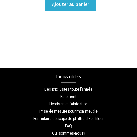
quantité
Ajouter au panier
de
Dressing
sans
porte/Banque
d'accueil
Coloris
:melamine/blanc_premium
Dimensions
L=110
Liens utiles
H=230
P=58
Des prix justes toute l’année
Paiement
Livraison et fabrication
Prise de mesure pour mon meuble
Formulaire découpe de plinthe et/ou fileur
FAQ
Qui sommes-nous?