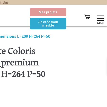
Mes projets
Je crée mon
MENU
meuble
imensions L=209 H=264 P=50
e Coloris
c_premium
 H=264 P=50