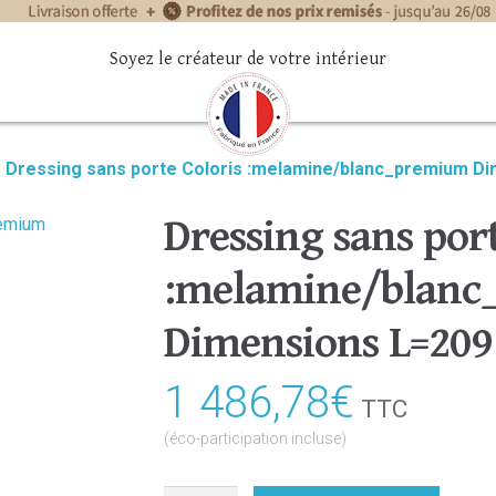
Soyez le créateur de votre intérieur
»
Dressing sans porte Coloris :melamine/blanc_premium D
Dressing sans port
:melamine/blan
Dimensions L=209
1 486,78
€
TTC
(éco-participation incluse)