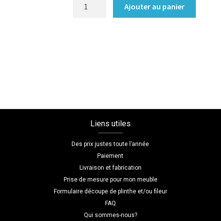
quantité
Ajouter au panier
de
Dressing
sans
porte
Coloris
:melamine/blanc_premium
Dimensions
L=209
H=264
Liens utiles
P=50
Des prix justes toute l’année
Paiement
Livraison et fabrication
Prise de mesure pour mon meuble
Formulaire découpe de plinthe et/ou fileur
FAQ
Qui sommes-nous?