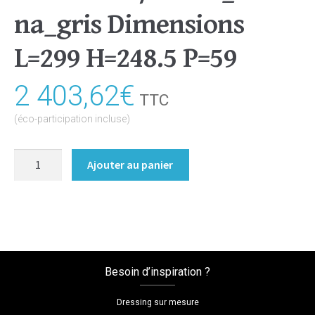
na_gris Dimensions
L=299 H=248.5 P=59
2 403,62
€
TTC
(éco-participation incluse)
quantité
Ajouter au panier
de
Dressing
sans
porte
Coloris
:melamine/chene_arizona_gris
Besoin d’inspiration ?
Dimensions
L=299
Dressing sur mesure