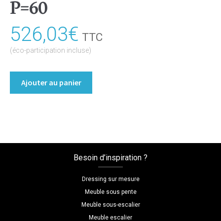
P=60
526,03
€
TTC
(éco-participation incluse)
quantité
Ajouter au panier
de
Dressing
sans
porte
Coloris
:melamine/chene_bardolino_naturel
Besoin d’inspiration ?
Dimensions
L=103
Dressing sur mesure
H=247
Meuble sous pente
P=60
Meuble sous-escalier
Meuble escalier