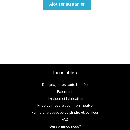
quantité
Ajouter au panier
de
Dressing
sans
porte
Coloris
:melamine/chene_bardolino_naturel
Dimensions
L=120
H=220
Liens utiles
P=45
Des prix justes toute l’année
Paiement
Livraison et fabrication
Prise de mesure pour mon meuble
Formulaire découpe de plinthe et/ou fileur
FAQ
Qui sommes-nous?