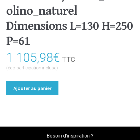
olino_naturel
Dimensions L=130 H=250
P=61
1 105,98
€
TTC
(éco-participation incluse)
quantité
Ajouter au panier
de
Dressing
sans
porte
Coloris
:melamine/chene_bardolino_naturel
Besoin d’inspiration ?
Dimensions