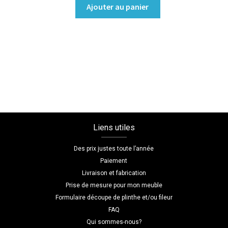
quantité
Ajouter au panier
de
Dressing
sans
porte
Coloris
:melamine/chene_gladstone_sable
Dimensions
L=250
H=220
Liens utiles
P=45
Des prix justes toute l’année
Paiement
Livraison et fabrication
Prise de mesure pour mon meuble
Formulaire découpe de plinthe et/ou fileur
FAQ
Qui sommes-nous?