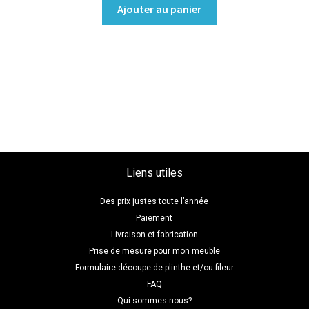
quantité
Ajouter au panier
de
Dressing
sans
porte
Coloris
:melamine/chene_thermo_noir
Dimensions
L=260
H=70
Liens utiles
P=45
Des prix justes toute l’année
Paiement
Livraison et fabrication
Prise de mesure pour mon meuble
Formulaire découpe de plinthe et/ou fileur
FAQ
Qui sommes-nous?