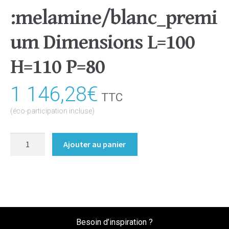
:melamine/blanc_premi
um Dimensions L=100
H=110 P=80
1 146,28
€
TTC
(éco-participation incluse)
quantité
Ajouter au panier
de
Meuble
bas/Buffet/Commode
Coloris
:melamine/blanc_premium
Dimensions
Besoin d’inspiration ?
L=100