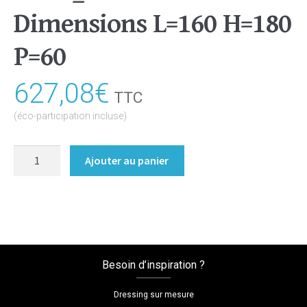
Dimensions L=160 H=180
P=60
627,08
€
TTC
(éco-participation incluse)
quantité
Ajouter au panier
de
Meuble
escalier
Coloris
:melamine/chene_bardolino_naturel
Dimensions
Besoin d’inspiration ?
L=160
H=180
Dressing sur mesure