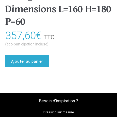
Dimensions L=160 H=180
P=60
357,60
€
TTC
(éco-participation incluse)
quantité
Ajouter au panier
de
Meuble
escalier
Coloris
:melamine/chene_bardolino_naturel
Dimensions
Besoin d’inspiration ?
L=160
H=180
Dressing sur mesure