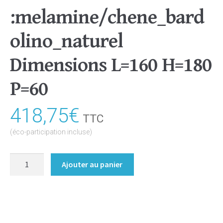
:melamine/chene_bard
olino_naturel
Dimensions L=160 H=180
P=60
418,75
€
TTC
(éco-participation incluse)
quantité
Ajouter au panier
de
Meuble
sous-
pente/sous-
escalier