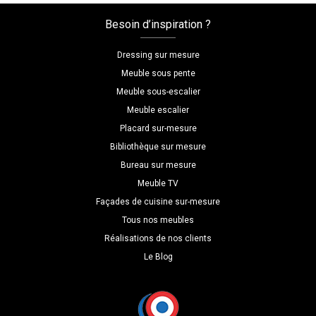
Coloris
Besoin d’inspiration ?
:melamine/chene_bardolino_naturel
Dimensions
Dressing sur mesure
L=160
Meuble sous pente
H=180
Meuble sous-escalier
P=60
Meuble escalier
Placard sur-mesure
Bibliothèque sur mesure
Bureau sur mesure
Meuble TV
Façades de cuisine sur-mesure
Tous nos meubles
Réalisations de nos clients
Le Blog