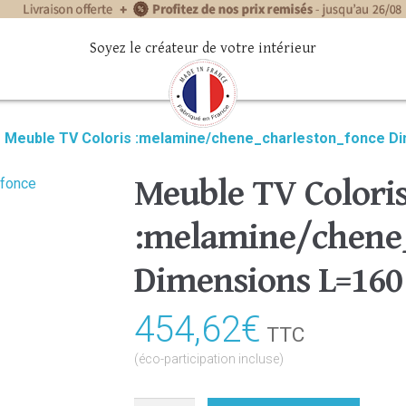
Soyez le créateur de votre intérieur
»
Meuble TV Coloris :melamine/chene_charleston_fonce D
Meuble TV Colori
:melamine/chene_
Dimensions L=160
454,62
€
TTC
(éco-participation incluse)