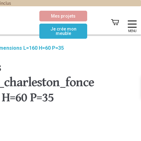
Mes projets
Je crée mon
MENU
meuble
imensions L=160 H=60 P=35
s
charleston_fonce
 H=60 P=35