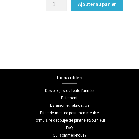
quantité
Ajouter au panier
de
Meuble
TV
Coloris
:melamine/chene_charleston_fonce
Dimensions
L=160
H=60
P=35
Liens utiles
Des prix justes toute l’année
Paiement
Livraison et fabrication
Prise de mesure pour mon meuble
Formulaire découpe de plinthe et/ou fileur
FAQ
Qui sommes-nous?