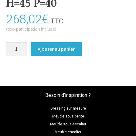
H=45 P=40
268,02
€
TTC
(éco-participation incluse)
quantité
Ajouter au panier
de
Meuble
TV
Coloris
:melamine/chene_hamilton
Dimensions
Besoin d’inspiration ?
L=165
H=45
Dressing sur mesure
P=40
Meuble sous pente
Meuble sous-escalier
Meuble escalier