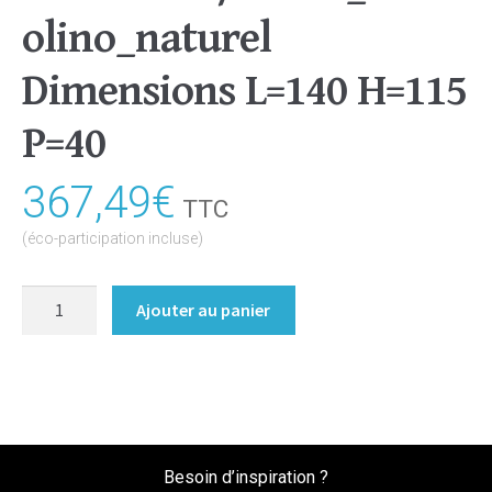
olino_naturel
Dimensions L=140 H=115
P=40
367,49
€
TTC
(éco-participation incluse)
quantité
Ajouter au panier
de
Portes
coulissantes
seules
Coloris
:melamine/chene_bardolino_naturel
Besoin d’inspiration ?
Dimensions