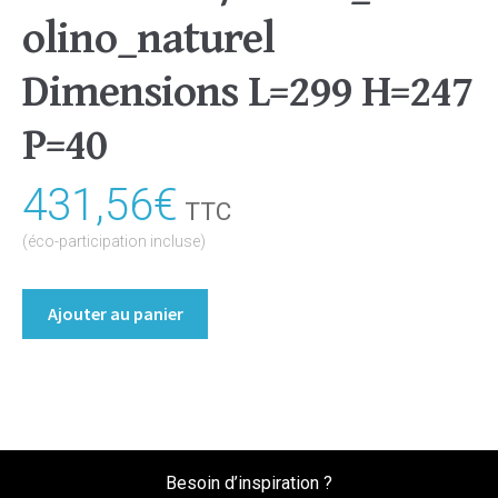
olino_naturel
Dimensions L=299 H=247
P=40
431,56
€
TTC
(éco-participation incluse)
quantité
Ajouter au panier
de
Portes
coulissantes
seules
Coloris
:melamine/chene_bardolino_naturel
Besoin d’inspiration ?
Dimensions