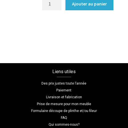
quantité
Ajouter au panier
de
Portes
de
placard
coulissantes
Coloris
:melamine/chene_bardolino_naturel
Dimensions
L=344
Liens utiles
H=243
P=40
Des prix justes toute l’année
Paiement
Livraison et fabrication
Prise de mesure pour mon meuble
Formulaire découpe de plinthe et/ou fileur
FAQ
Qui sommes-nous?