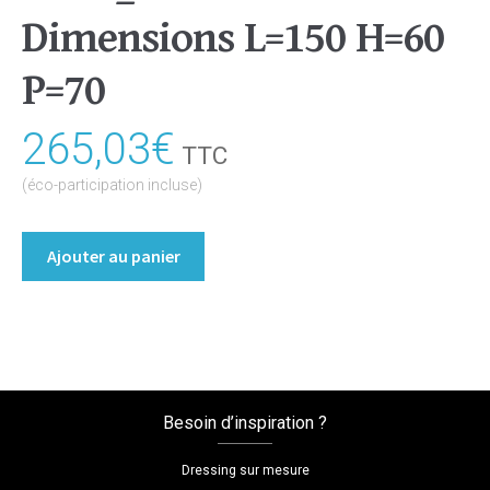
Dimensions L=150 H=60
P=70
265,03
€
TTC
(éco-participation incluse)
quantité
Ajouter au panier
de
Table
à
manger
Coloris
:melamine/chene_bardolino_naturel
Besoin d’inspiration ?
Dimensions
L=150
Dressing sur mesure