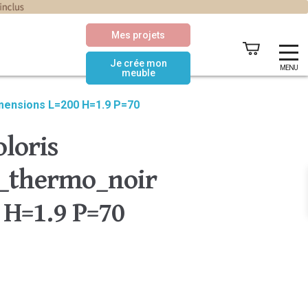
Mes projets
Je crée mon
MENU
meuble
mensions L=200 H=1.9 P=70
loris
_thermo_noir
 H=1.9 P=70