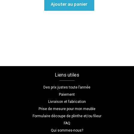
quantité
Ajouter au panier
de
Table
à
manger
Coloris
:melamine/chene_thermo_noir
Dimensions
L=200
H=1.9
Liens utiles
P=70
Des prix justes toute l’année
Paiement
Livraison et fabrication
Prise de mesure pour mon meuble
Formulaire découpe de plinthe et/ou fileur
FAQ
Qui sommes-nous?