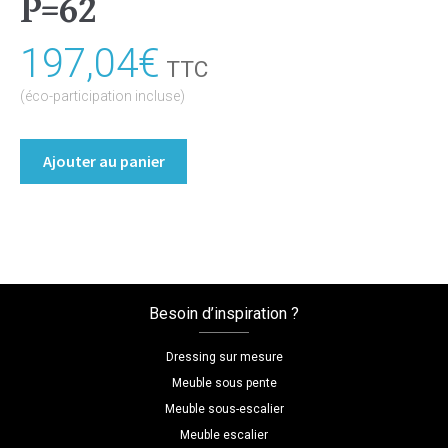
P=62
197,04
€
TTC
(éco-participation incluse)
quantité
Ajouter au panier
de
Table
Bureau
Coloris
:melamine/gris_clair
Dimensions
Besoin d’inspiration ?
L=162
H=3.8
Dressing sur mesure
P=62
Meuble sous pente
Meuble sous-escalier
Meuble escalier