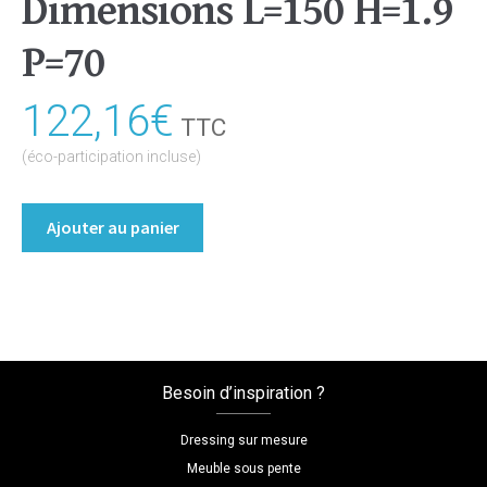
Dimensions L=150 H=1.9
P=70
122,16
€
TTC
(éco-participation incluse)
quantité
Ajouter au panier
de
Table
Coloris
:melamine/chene_bardolino_naturel
Dimensions
L=150
Besoin d’inspiration ?
H=1.9
P=70
Dressing sur mesure
Meuble sous pente