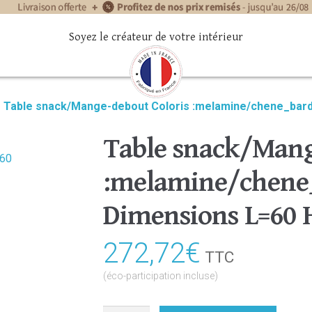
Soyez le créateur de votre intérieur
»
Table snack/Mange-debout Coloris :melamine/chene_bard
Table snack/Mang
:melamine/chene_
Dimensions L=60 
272,72
€
TTC
(éco-participation incluse)