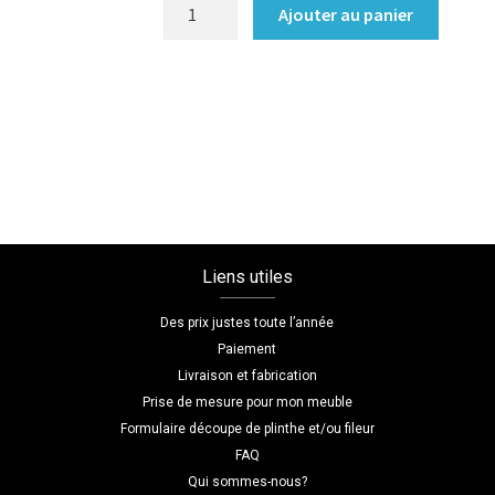
quantité
Ajouter au panier
de
Table
snack/Mange-
debout
Coloris
:melamine/chene_bardolino_naturel
Dimensions
L=60
H=1.9
Liens utiles
P=60
Des prix justes toute l’année
Paiement
Livraison et fabrication
Prise de mesure pour mon meuble
Formulaire découpe de plinthe et/ou fileur
FAQ
Qui sommes-nous?