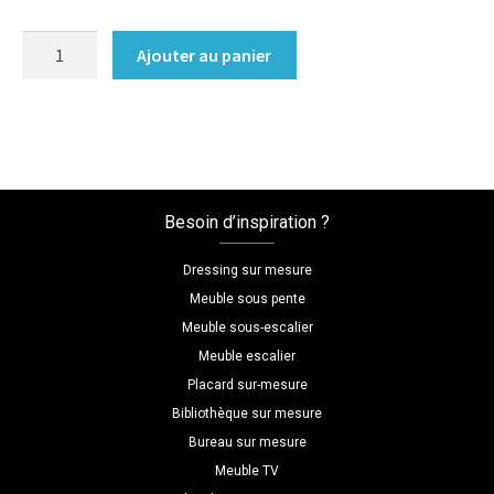
quantité
Ajouter au panier
de
Roulette
tono
chromé
Besoin d’inspiration ?
Dressing sur mesure
Meuble sous pente
Meuble sous-escalier
Meuble escalier
Placard sur-mesure
Bibliothèque sur mesure
Bureau sur mesure
Meuble TV