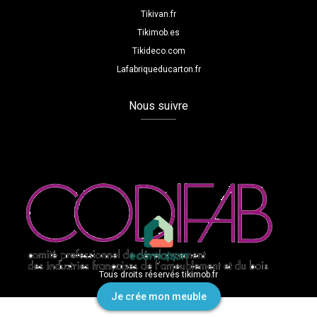
Tikivan.fr
Tikimob.es
Tikideco.com
Lafabriqueducarton.fr
Nous suivre
Tous droits réservés tikimob.fr
Je crée mon meuble